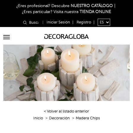
¿Eres profesional?
Descubre
NUESTRO CATÁLOGO
|
¿Eres particular?
Visita nuestra
TIENDA ONLINE
|
Iniciar Sesión
|
Registro
|
Toggle
navigation
< Volver al listado anterior
Inicio
Decoración
Madera Chips