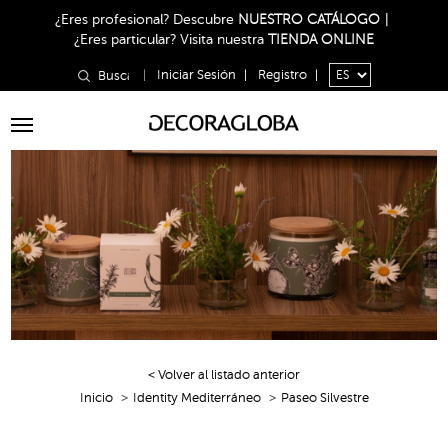
¿Eres profesional?
Descubre
NUESTRO CATÁLOGO
|
¿Eres particular?
Visita nuestra
TIENDA ONLINE
|
Iniciar Sesión
|
Registro
|
Toggle
navigation
< Volver al listado anterior
Inicio
Identity Mediterráneo
Paseo Silvestre