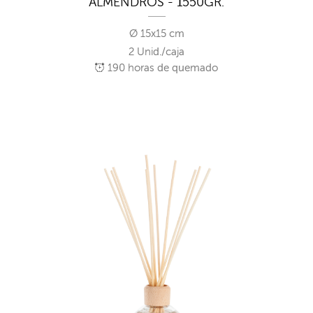
ALMENDROS - 1550GR.
Ø 15x15 cm
2 Unid./caja
190
horas de quemado