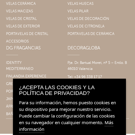
VELAS CERÁMICA
VELAS HUECAS
VELAS MACIZAS
VELAS PILAR
VELAS DE CRISTAL
VELAS DE DECORACIÓN
VELAS DE EXTERIOR
VELAS DE CITRONELA
PORTAVELAS DE CRISTAL
PORTAVELAS DE CERÁMICA
ACCESORIOS
DG FRAGANCIAS
DECORAGLOBA
IDENTITY
Pje. Dr. Bartual Moret, nº 5 – Entlo. B
MEDITERRÁNEO
46010 Valencia
FINLANDIA EXPERIENCE
Tel: +34 96 338 17 17
Fax: +34 96 061 30 14
GRECIA EXPERIENCE
¿ACEPTA LAS COOKIES Y LA
info@decoragloba.com
PORTUGAL EXPERIENCE
POLÍTICA DE PRIVACIDAD?
JAPÓN EXPERIENCE
Para su información, hemos puesto cookies en
ÁFRICA EXPERIENCE
su dispositivo para mejorar nuestro servicio.
BAÑO&CUERPO
Puede cambiar la configuración de las cookies
en su navegador en cualquier momento.
Más
información