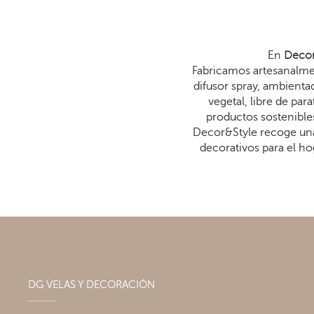
En
Decor
Fabricamos artesanalmen
difusor spray, ambienta
vegetal, libre de p
productos sostenibles
Decor&Style recoge una
decorativos para el ho
DG VELAS Y DECORACIÓN