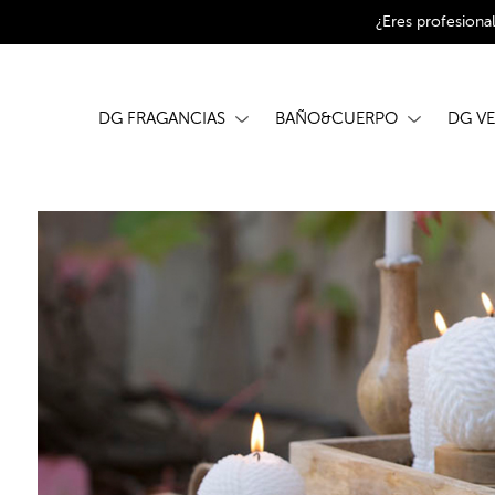
¿Eres profesiona
DG FRAGANCIAS
BAÑO&CUERPO
DG V