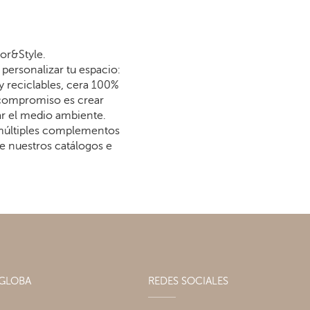
or&Style.
personalizar tu espacio:
y reciclables, cera 100%
 compromiso es crear
dar el medio ambiente.
 múltiples complementos
re nuestros catálogos e
AGLOBA
REDES SOCIALES