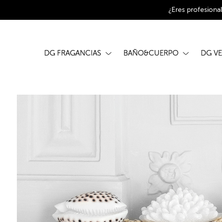
¿Eres profesiona
DG FRAGANCIAS
BAÑO&CUERPO
DG V