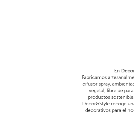
En
Decor
Fabricamos artesanalmen
difusor spray, ambienta
vegetal, libre de p
productos sostenibles
Decor&Style recoge una
decorativos para el ho