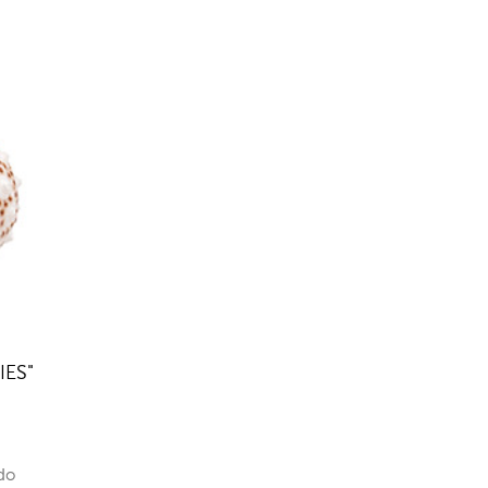
IES"
do