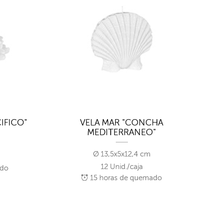
IFICO"
VELA MAR "CONCHA
MEDITERRANEO"
m
Ø 13,5x5x12,4 cm
12 Unid./caja
ado
15
horas de quemado