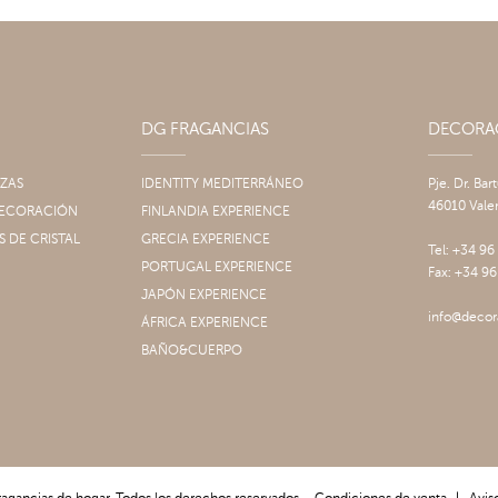
DG FRAGANCIAS
DECOR
IZAS
IDENTITY MEDITERRÁNEO
Pje. Dr. Bar
46010 Vale
 DECORACIÓN
FINLANDIA EXPERIENCE
S DE CRISTAL
GRECIA EXPERIENCE
Tel: +34 96
PORTUGAL EXPERIENCE
Fax: +34 96
JAPÓN EXPERIENCE
info@decor
ÁFRICA EXPERIENCE
BAÑO&CUERPO
ragancias de hogar. Todos los derechos reservados.
Condiciones de venta
|
Aviso