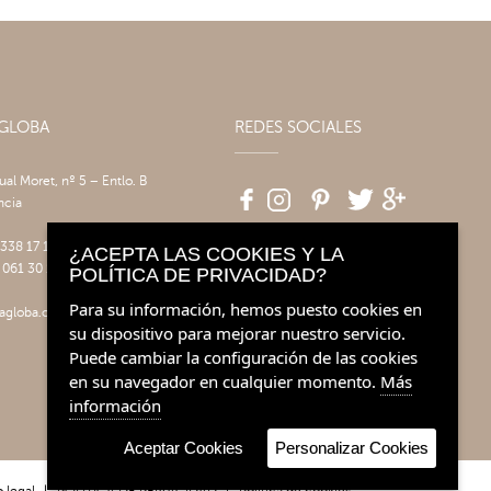
AGLOBA
REDES SOCIALES
tual Moret, nº 5 – Entlo. B
ncia
 338 17 17
¿ACEPTA LAS COOKIES Y LA
 061 30 14
POLÍTICA DE PRIVACIDAD?
Para su información, hemos puesto cookies en
agloba.com
su dispositivo para mejorar nuestro servicio.
Puede cambiar la configuración de las cookies
en su navegador en cualquier momento.
Más
información
Aceptar Cookies
Personalizar Cookies
 legal
|
POLÍTICA DE PRIVACIDAD
|
Política de cookies